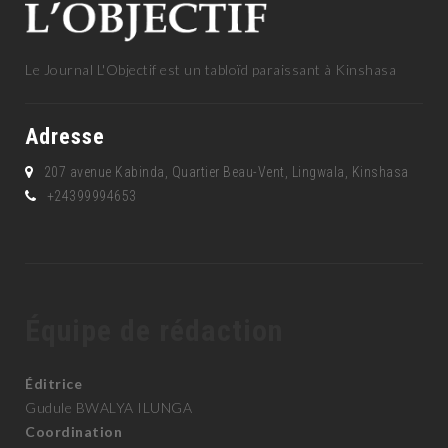
Le Journal L'Objectif est un tabloïd paraissant à Kinshasa
Adresse
207 avenue Kabinda, Quartier Beau-Vent, Lingwala, Kinshasa
+24399994653
Équipe de rédaction
Éditrice
Gudule BWALYA ILUNGA
Coordination