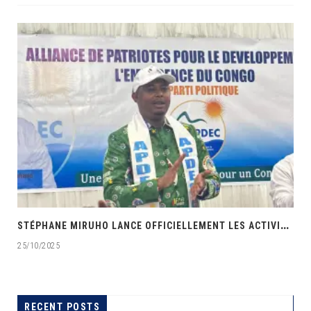
‎
STÉPHANE MIRUHO LANCE OFFICIELLEMENT LES ACTIVITÉS DE L’ÉCOLE DE SON PARTI APDEC
25/10/2025
RECENT POSTS