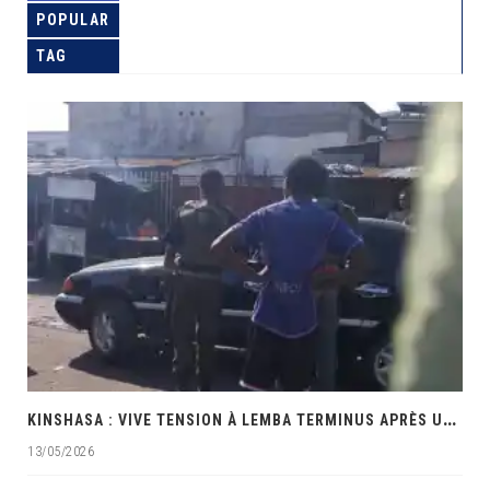
POPULAR
TAG
K
INSHASA : VIVE TENSION À LEMBA TERMINUS APRÈS UNE INTERVENTION MUSCLÉE DES PRÉSUMÉS POLICIERS
13/05/2026