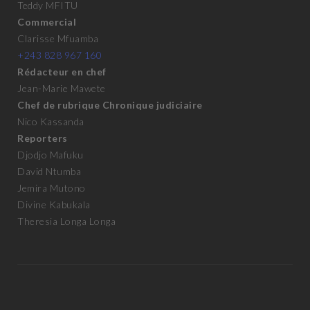
Teddy MFITU
Commercial
Clarisse Mfuamba
+243 828 967 160
Rédacteur en chef
Jean-Marie Mawete
Chef de rubrique Chronique judiciaire
Nico Kassanda
Reporters
Djodjo Mafuku
David Ntumba
Jemira Mutono
Divine Kabukala
Theresia Longa Longa