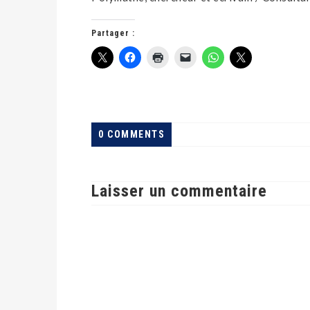
Partager :
0 COMMENTS
L
N
R
P
Laisser un commentaire
DIYABANZA MWANANENE
EN MEETING DE VÉRITÉ LE
17 JANVIER