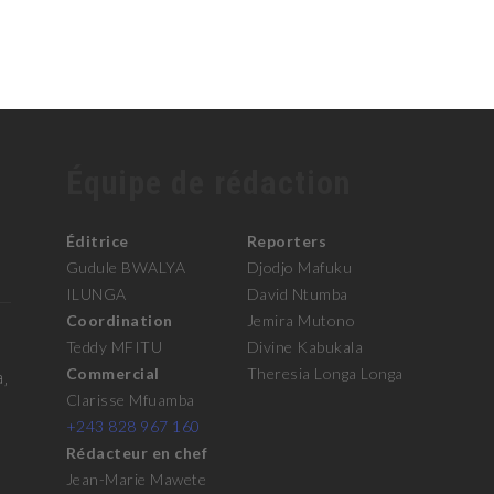
Équipe de rédaction
Éditrice
Reporters
Gudule BWALYA
Djodjo Mafuku
ILUNGA
David Ntumba
Coordination
Jemira Mutono
Teddy MFITU
Divine Kabukala
Commercial
Theresia Longa Longa
a,
Clarisse Mfuamba
+243 828 967 160
Rédacteur en chef
Jean-Marie Mawete