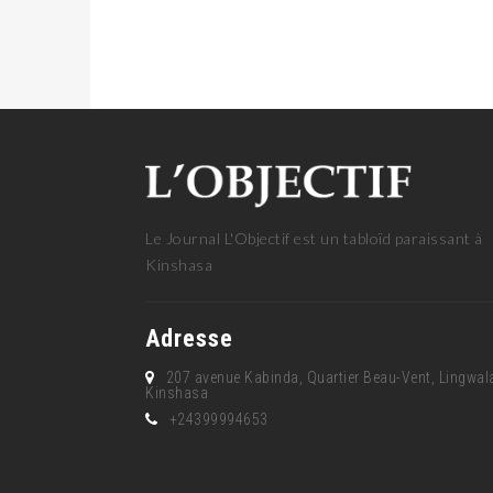
Le Journal L'Objectif est un tabloïd paraissant à
Kinshasa
Adresse
207 avenue Kabinda, Quartier Beau-Vent, Lingwal
Kinshasa
+24399994653