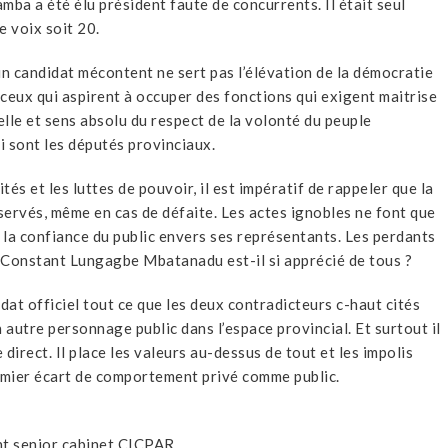
amba a été élu président faute de concurrents. Il était seul
de voix soit 20.
un candidat mécontent ne sert pas l’élévation de la démocratie
 ceux qui aspirent à occuper des fonctions qui exigent maitrise
elle et sens absolu du respect de la volonté du peuple
 sont les députés provinciaux.
tés et les luttes de pouvoir, il est impératif de rappeler que la
éservés, même en cas de défaite. Les actes ignobles ne font que
nt la confiance du public envers ses représentants. Les perdants
 Constant Lungagbe Mbatanadu est-il si apprécié de tous ?
ndat officiel tout ce que les deux contradicteurs c-haut cités
n autre personnage public dans l’espace provincial. Et surtout il
direct. Il place les valeurs au-dessus de tout et les impolis
remier écart de comportement privé comme public.
nt senior cabinet CICPAR