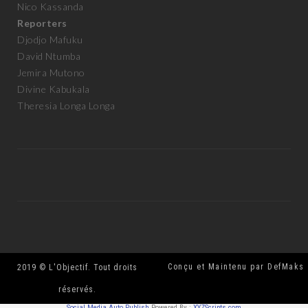
Nico Kassanda
Reporters
Djodjo Mafuku
David Ntumba
Jemira Mutono
Divine Kabukala
Theresia Longa Longa
Conçu et Maintenu par DefMaks
2019 © L'Objectif. Tout droits
réservés.
Social Media Auto Publish
Powered By :
XYZScripts.com