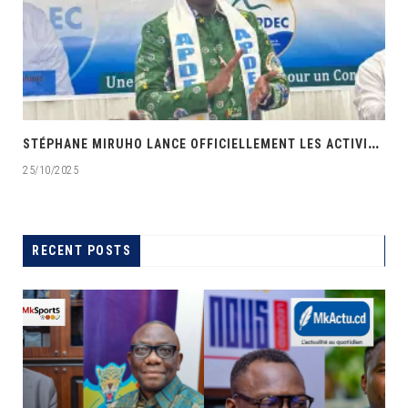
‎
STÉPHANE MIRUHO LANCE OFFICIELLEMENT LES ACTIVITÉS DE L’ÉCOLE DE SON PARTI APDEC
25/10/2025
RECENT POSTS