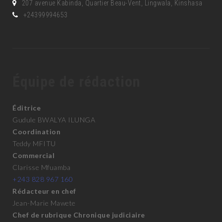
207 avenue Kabinda, Quartier Beau-Vent, Lingwala, Kinshasa
+24399994653
Équipe de rédaction
Éditrice
Gudule BWALYA ILUNGA
Coordination
Teddy MFITU
Commercial
Clarisse Mfuamba
+243 828 967 160
Rédacteur en chef
Jean-Marie Mawete
Chef de rubrique Chronique judiciaire