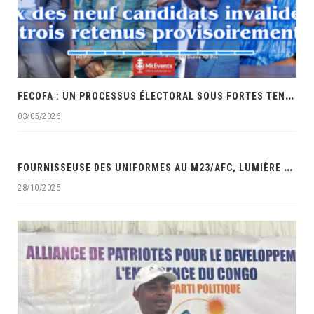
F
ECOFA : UN PROCESSUS ÉLECTORAL SOUS FORTES TENSIONS ET ACCUSATIONS DE FAVORITISME
03/05/2026
‎
FOURNISSEUSE DES UNIFORMES AU M23/AFC, LUMIÈRE MAUWA OCÉAN DANS LES VISEURS DES SERVICES DE SÉCURITÉ DE LA RDC‎
28/10/2025