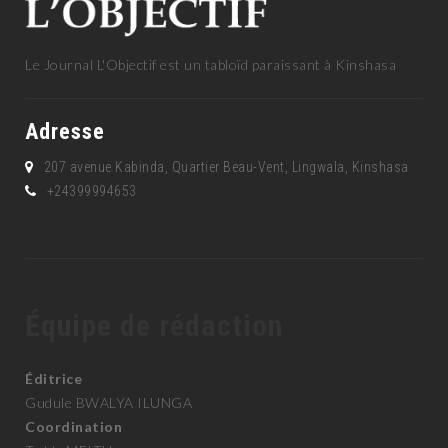
Le Journal L'Objectif est un tabloïd paraissant à Kinshasa
Adresse
207 avenue Kabinda, Quartier Beau-Vent, Lingwala, Kinshasa
+24399994653
Équipe de rédaction
Éditrice
Gudule BWALYA ILUNGA
Coordination