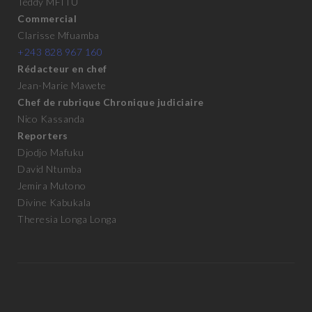
Teddy MFITU
Commercial
Clarisse Mfuamba
+243 828 967 160
Rédacteur en chef
Jean-Marie Mawete
Chef de rubrique Chronique judiciaire
Nico Kassanda
Reporters
Djodjo Mafuku
David Ntumba
Jemira Mutono
Divine Kabukala
Theresia Longa Longa