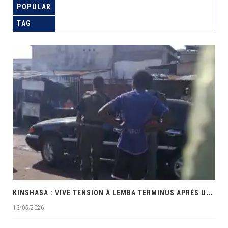
POPULAR
TAG
K
INSHASA : VIVE TENSION À LEMBA TERMINUS APRÈS UNE INTERVENTION MUSCLÉE DES PRÉSUMÉS POLICIERS
13/05/2026