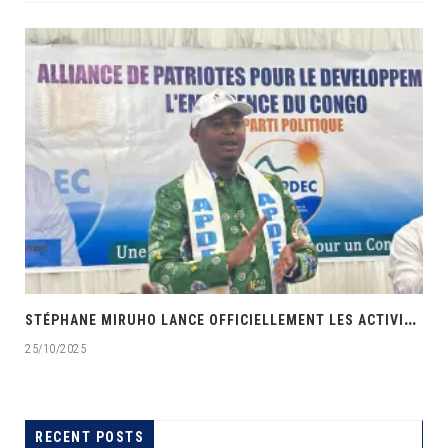
‎
STÉPHANE MIRUHO LANCE OFFICIELLEMENT LES ACTIVITÉS DE L’ÉCOLE DE SON PARTI APDEC
25/10/2025
E
RECENT POSTS