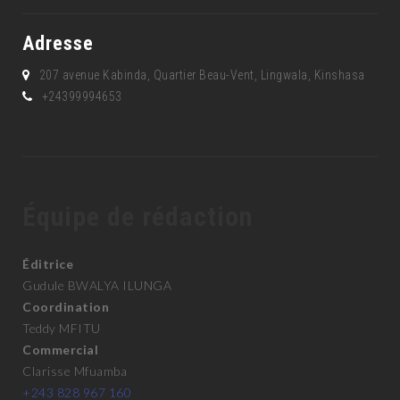
Adresse
207 avenue Kabinda, Quartier Beau-Vent, Lingwala, Kinshasa
+24399994653
Équipe de rédaction
Éditrice
Gudule BWALYA ILUNGA
Coordination
Teddy MFITU
Commercial
Clarisse Mfuamba
+243 828 967 160