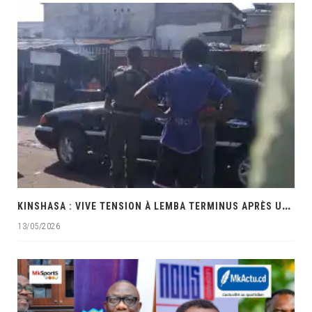
K
INSHASA : VIVE TENSION À LEMBA TERMINUS APRÈS UNE INTERVENTION MUSCLÉE DES PRÉSUMÉS POLICIERS
13/05/2026