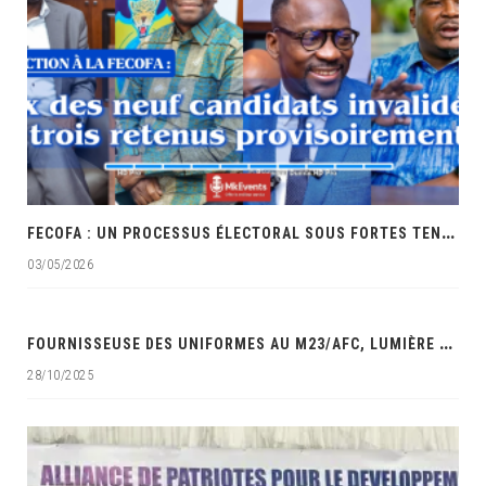
F
ECOFA : UN PROCESSUS ÉLECTORAL SOUS FORTES TENSIONS ET ACCUSATIONS DE FAVORITISME
03/05/2026
‎
FOURNISSEUSE DES UNIFORMES AU M23/AFC, LUMIÈRE MAUWA OCÉAN DANS LES VISEURS DES SERVICES DE SÉCURITÉ DE LA RDC‎
28/10/2025