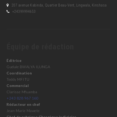
Le Journal L'Objectif est un tabloïd paraissant à Kinshasa
Adresse
207 avenue Kabinda, Quartier Beau-Vent, Lingwala, Kinshasa
+24399994653
Équipe de rédaction
Éditrice
Gudule BWALYA ILUNGA
Coordination
Teddy MFITU