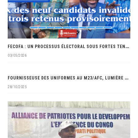
F
ECOFA : UN PROCESSUS ÉLECTORAL SOUS FORTES TENSIONS ET ACCUSATIONS DE FAVORITISME
03/05/2026
‎
FOURNISSEUSE DES UNIFORMES AU M23/AFC, LUMIÈRE MAUWA OCÉAN DANS LES VISEURS DES SERVICES DE SÉCURITÉ DE LA RDC‎
28/10/2025