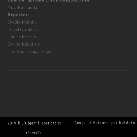
Commercial
Clarisse Mfuamba
+243 828 967 160
Rédacteur en chef
Jean-Marie Mawete
Chef de rubrique Chronique judiciaire
Nico Kassanda
Reporters
Djodjo Mafuku
David Ntumba
Jemira Mutono
Divine Kabukala
Theresia Longa Longa