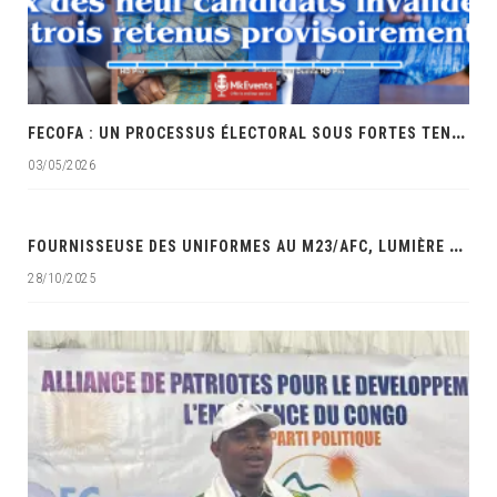
F
ECOFA : UN PROCESSUS ÉLECTORAL SOUS FORTES TENSIONS ET ACCUSATIONS DE FAVORITISME
03/05/2026
‎
FOURNISSEUSE DES UNIFORMES AU M23/AFC, LUMIÈRE MAUWA OCÉAN DANS LES VISEURS DES SERVICES DE SÉCURITÉ DE LA RDC‎
28/10/2025