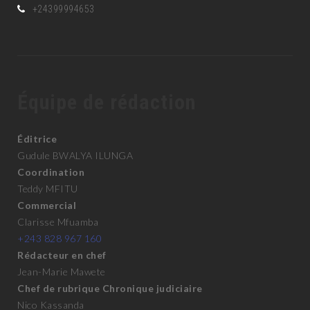
+24399994653
Équipe de rédaction
Éditrice
Gudule BWALYA ILUNGA
Coordination
Teddy MFITU
Commercial
Clarisse Mfuamba
+243 828 967 160
Rédacteur en chef
Jean-Marie Mawete
Chef de rubrique Chronique judiciaire
Nico Kassanda