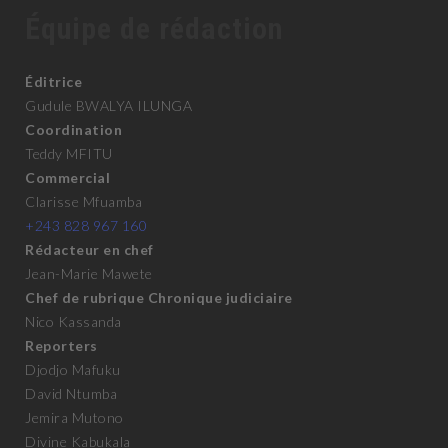
Équipe de rédaction
Éditrice
Gudule BWALYA ILUNGA
Coordination
Teddy MFITU
Commercial
Clarisse Mfuamba
+243 828 967 160
Rédacteur en chef
Jean-Marie Mawete
Chef de rubrique Chronique judiciaire
Nico Kassanda
Reporters
Djodjo Mafuku
David Ntumba
Jemira Mutono
Divine Kabukala