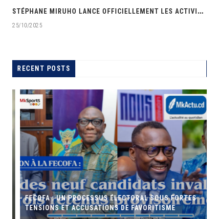
‎
STÉPHANE MIRUHO LANCE OFFICIELLEMENT LES ACTIVITÉS DE L’ÉCOLE DE SON PARTI APDEC
25/10/2025
RECENT POSTS
FECOFA : UN PROCESSUS ÉLECTORAL SOUS FORTES
TENSIONS ET ACCUSATIONS DE FAVORITISME