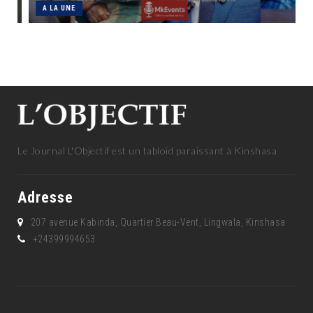
A LA UNE
Le Journal L'Objectif est un tabloïd paraissant à Kinshasa
Adresse
207 avenue Kabinda, Quartier Beau-Vent, Lingwala, Kinshasa
+24399994653