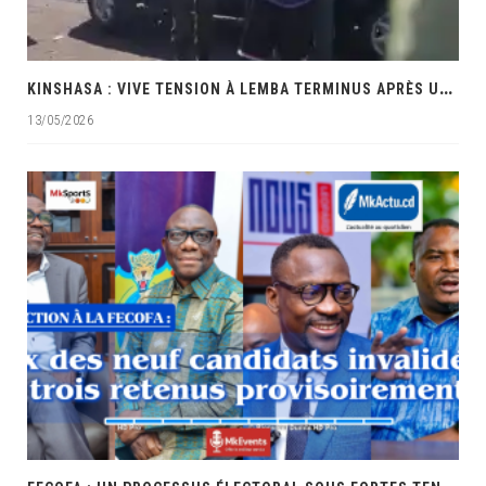
K
INSHASA : VIVE TENSION À LEMBA TERMINUS APRÈS UNE INTERVENTION MUSCLÉE DES PRÉSUMÉS POLICIERS
13/05/2026