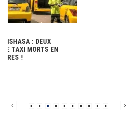
A LA UNE
25/06/2024
”BABA” ROGER NAWEJ SERA INHUMÉ CE
SAMEDI 29 JUIN