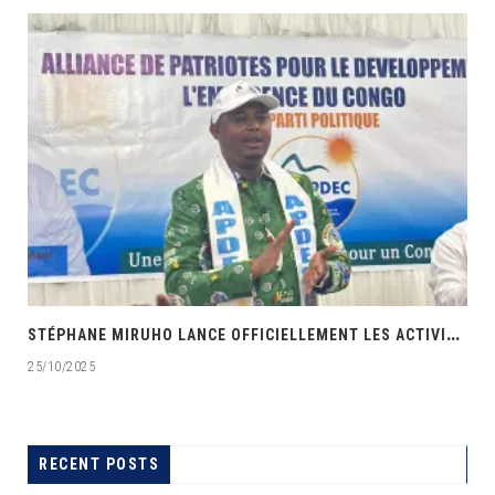
‎
STÉPHANE MIRUHO LANCE OFFICIELLEMENT LES ACTIVITÉS DE L’ÉCOLE DE SON PARTI APDEC
25/10/2025
RECENT POSTS