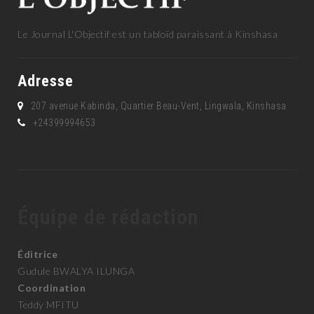
Le Journal L'Objectif est un tabloïd paraissant à Kinshasa
Adresse
207 avenue Kabinda, Quartier Beau-Vent, Lingwala, Kinshasa
+24399994653
Équipe de rédaction
Éditrice
Gudule BWALYA ILUNGA
Coordination
Teddy MFITU