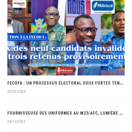
F
ECOFA : UN PROCESSUS ÉLECTORAL SOUS FORTES TENSIONS ET ACCUSATIONS DE FAVORITISME
03/05/2026
‎
FOURNISSEUSE DES UNIFORMES AU M23/AFC, LUMIÈRE MAUWA OCÉAN DANS LES VISEURS DES SERVICES DE SÉCURITÉ DE LA RDC‎
28/10/2025