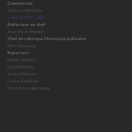
Commercial
Clarisse Mfuamba
+243 828 967 160
Rédacteur en chef
Jean-Marie Mawete
Chef de rubrique Chronique judiciaire
Nico Kassanda
Reporters
Djodjo Mafuku
David Ntumba
Jemira Mutono
Divine Kabukala
Theresia Longa Longa