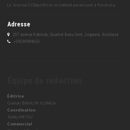
Le Journal L'Objectif est un tabloïd paraissant à Kinshasa
Adresse
207 avenue Kabinda, Quartier Beau-Vent, Lingwala, Kinshasa
+24399994653
Équipe de rédaction
Éditrice
Gudule BWALYA ILUNGA
Coordination
Teddy MFITU
Commercial