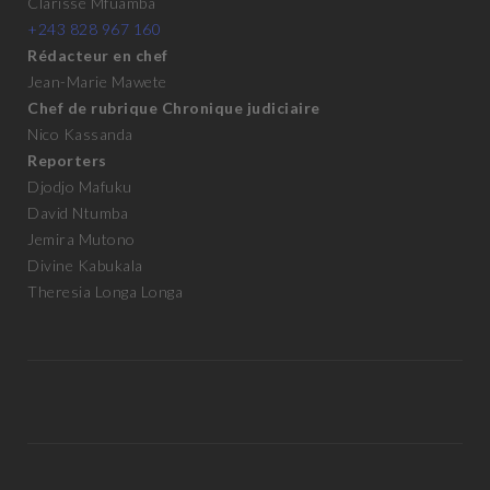
Clarisse Mfuamba
+243 828 967 160
Rédacteur en chef
Jean-Marie Mawete
Chef de rubrique Chronique judiciaire
Nico Kassanda
Reporters
Djodjo Mafuku
David Ntumba
Jemira Mutono
Divine Kabukala
Theresia Longa Longa