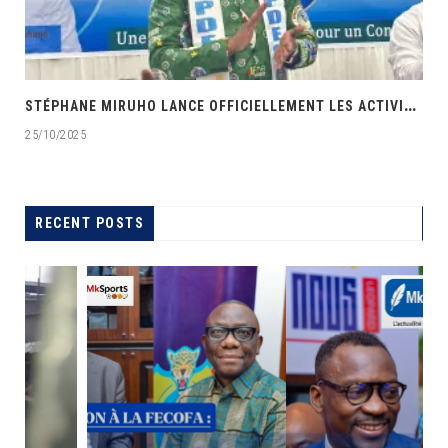
‎
STÉPHANE MIRUHO LANCE OFFICIELLEMENT LES ACTIVITÉS DE L’ÉCOLE DE SON PARTI APDEC
25/10/2025
RECENT POSTS