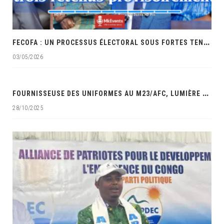
F
ECOFA : UN PROCESSUS ÉLECTORAL SOUS FORTES TENSIONS ET ACCUSATIONS DE FAVORITISME
03/05/2026
‎
FOURNISSEUSE DES UNIFORMES AU M23/AFC, LUMIÈRE MAUWA OCÉAN DANS LES VISEURS DES SERVICES DE SÉCURITÉ DE LA RDC‎
28/10/2025