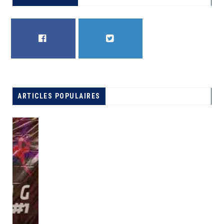
FACEBOOK
TWITTER
AS V CLUB-AL MASRY : LA VEILLÉE D’ARMES
ARTICLES POPULAIRES
A LA UNE