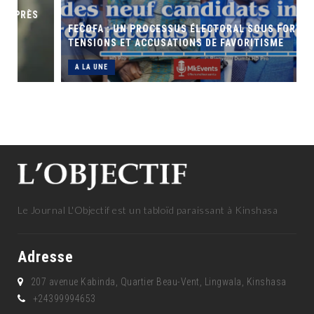
FECOFA : UN PROCESSUS ÉLECTORAL SOUS FORTES
TENSIONS ET ACCUSATIONS DE FAVORITISME
A LA UNE
Le Journal L'Objectif est un tabloïd paraissant à Kinshasa
Adresse
207 avenue Kabinda, Quartier Beau-Vent, Lingwala, Kinshasa
+24399994653