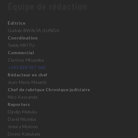
Équipe de rédaction
Éditrice
Gudule BWALYA ILUNGA
Coordination
Teddy MFITU
Commercial
Clarisse Mfuamba
+243 828 967 160
Rédacteur en chef
Jean-Marie Mawete
Chef de rubrique Chronique judiciaire
Nico Kassanda
Reporters
Djodjo Mafuku
David Ntumba
Jemira Mutono
Divine Kabukala