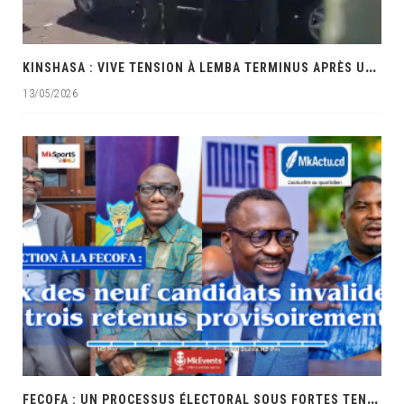
K
INSHASA : VIVE TENSION À LEMBA TERMINUS APRÈS UNE INTERVENTION MUSCLÉE DES PRÉSUMÉS POLICIERS
13/05/2026
F
ECOFA : UN PROCESSUS ÉLECTORAL SOUS FORTES TENSIONS ET ACCUSATIONS DE FAVORITISME