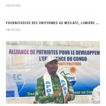
03/05/2026
‎
FOURNISSEUSE DES UNIFORMES AU M23/AFC, LUMIÈRE MAUWA OCÉAN DANS LES VISEURS DES SERVICES DE SÉCURITÉ DE LA RDC‎
28/10/2025