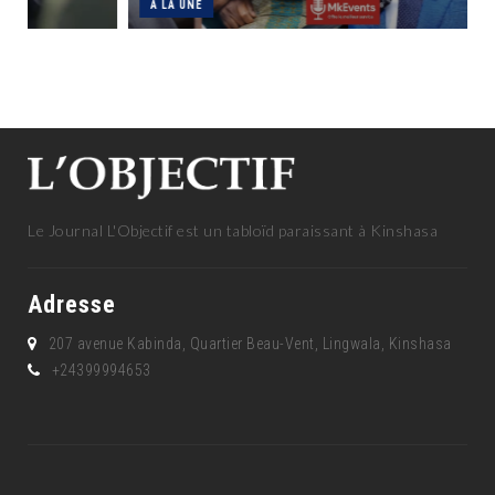
A LA UNE
Le Journal L'Objectif est un tabloïd paraissant à Kinshasa
Adresse
207 avenue Kabinda, Quartier Beau-Vent, Lingwala, Kinshasa
+24399994653