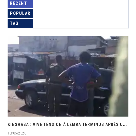
RECENT
POPULAR
TAG
K
INSHASA : VIVE TENSION À LEMBA TERMINUS APRÈS UNE INTERVENTION MUSCLÉE DES PRÉSUMÉS POLICIERS
13/05/2026