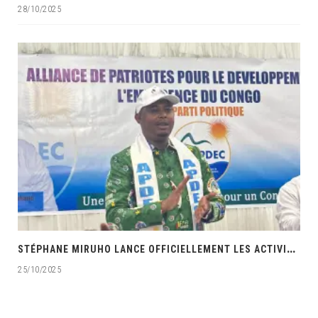
28/10/2025
‎
STÉPHANE MIRUHO LANCE OFFICIELLEMENT LES ACTIVITÉS DE L’ÉCOLE DE SON PARTI APDEC
25/10/2025