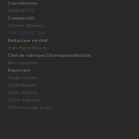
Coordination
Teddy MFITU
Commercial
Clarisse Mfuamba
+243 828 967 160
Rédacteur en chef
Jean-Marie Mawete
Chef de rubrique Chronique judiciaire
Nico Kassanda
Reporters
Djodjo Mafuku
David Ntumba
Jemira Mutono
Divine Kabukala
Theresia Longa Longa