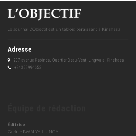
Le Journal L'Objectif est un tabloïd paraissant à Kinshasa
Adresse
207 avenue Kabinda, Quartier Beau-Vent, Lingwala, Kinshasa
+24399994653
Équipe de rédaction
Éditrice
Gudule BWALYA ILUNGA