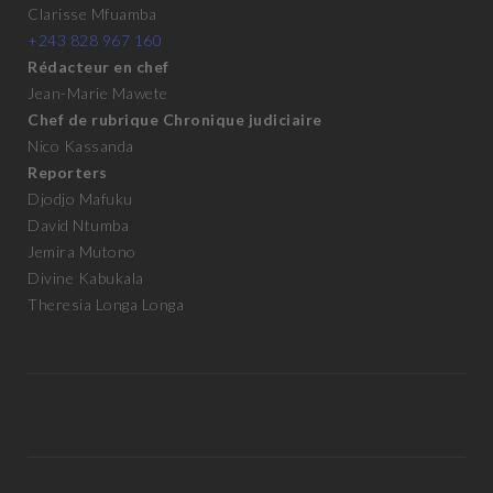
Clarisse Mfuamba
+243 828 967 160
Rédacteur en chef
Jean-Marie Mawete
Chef de rubrique Chronique judiciaire
Nico Kassanda
Reporters
Djodjo Mafuku
David Ntumba
Jemira Mutono
Divine Kabukala
Theresia Longa Longa