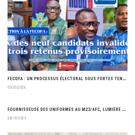
F
ECOFA : UN PROCESSUS ÉLECTORAL SOUS FORTES TENSIONS ET ACCUSATIONS DE FAVORITISME
03/05/2026
‎
FOURNISSEUSE DES UNIFORMES AU M23/AFC, LUMIÈRE MAUWA OCÉAN DANS LES VISEURS DES SERVICES DE SÉCURITÉ DE LA RDC‎
28/10/2025