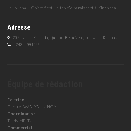
Le Journal L'Objectif est un tabloïd paraissant à Kinshasa
Adresse
207 avenue Kabinda, Quartier Beau-Vent, Lingwala, Kinshasa
+24399994653
Équipe de rédaction
Éditrice
Gudule BWALYA ILUNGA
Coordination
Teddy MFITU
Commercial