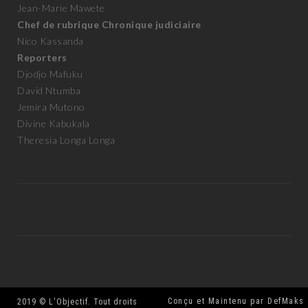
Jean-Marie Mawete
Chef de rubrique Chronique judiciaire
Nico Kassanda
Reporters
Djodjo Mafuku
David Ntumba
Jemira Mutono
Divine Kabukala
Theresia Longa Longa
Conçu et Maintenu par DefMaks
2019 © L'Objectif. Tout droits