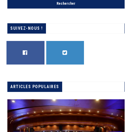
SUIVEZ-NOUS !
FACEBOOK
TWITTER
MARTIN KABUYA : ‘’ 4 MIL
RECONSTRUIRE LE KASAÏ’’
ARTICLES POPULAIRES
A LA UNE