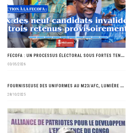
F
ECOFA : UN PROCESSUS ÉLECTORAL SOUS FORTES TENSIONS ET ACCUSATIONS DE FAVORITISME
03/05/2026
‎
FOURNISSEUSE DES UNIFORMES AU M23/AFC, LUMIÈRE MAUWA OCÉAN DANS LES VISEURS DES SERVICES DE SÉCURITÉ DE LA RDC‎
28/10/2025