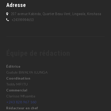
Adresse
207 avenue Kabinda, Quartier Beau-Vent, Lingwala, Kinshasa
+24399994653
Équipe de rédaction
Éditrice
Gudule BWALYA ILUNGA
Coordination
Teddy MFITU
Commercial
Clarisse Mfuamba
+243 828 967 160
Rédacteur en chef