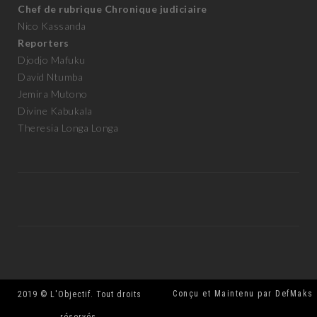
Chef de rubrique Chronique judiciaire
Nico Kassanda
Reporters
Djodjo Mafuku
David Ntumba
Jemira Mutono
Divine Kabukala
Theresia Longa Longa
Conçu et Maintenu par DefMaks
2019 © L'Objectif. Tout droits