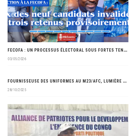
F
ECOFA : UN PROCESSUS ÉLECTORAL SOUS FORTES TENSIONS ET ACCUSATIONS DE FAVORITISME
03/05/2026
‎
FOURNISSEUSE DES UNIFORMES AU M23/AFC, LUMIÈRE MAUWA OCÉAN DANS LES VISEURS DES SERVICES DE SÉCURITÉ DE LA RDC‎
28/10/2025