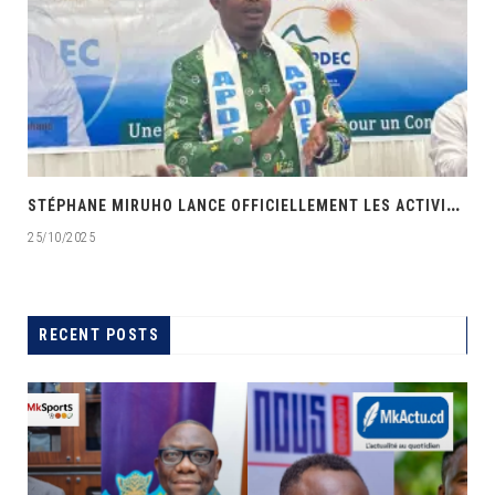
‎
STÉPHANE MIRUHO LANCE OFFICIELLEMENT LES ACTIVITÉS DE L’ÉCOLE DE SON PARTI APDEC
25/10/2025
‎
M
S
RECENT POSTS