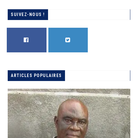
SUIVEZ-NOUS !
FACEBOOK
TWITTER
F
É
ARTICLES POPULAIRES