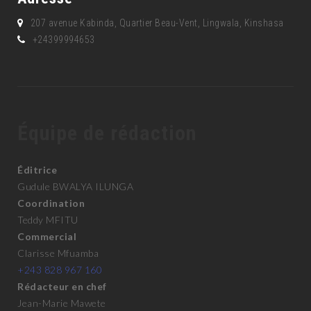
207 avenue Kabinda, Quartier Beau-Vent, Lingwala, Kinshasa
+24399994653
Équipe de rédaction
Éditrice
Gudule BWALYA ILUNGA
Coordination
Teddy MFITU
Commercial
Clarisse Mfuamba
+243 828 967 160
Rédacteur en chef
Jean-Marie Mawete