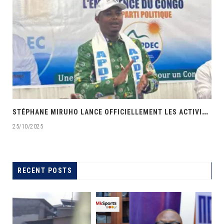
‎
STÉPHANE MIRUHO LANCE OFFICIELLEMENT LES ACTIVITÉS DE L’ÉCOLE DE SON PARTI APDEC
25/10/2025
RECENT POSTS