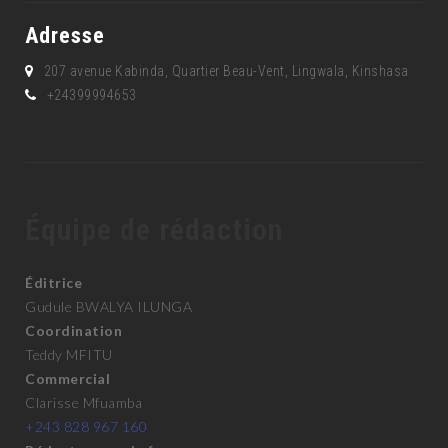
Adresse
207 avenue Kabinda, Quartier Beau-Vent, Lingwala, Kinshasa
+24399994653
Équipe de rédaction
Éditrice
Gudule BWALYA ILUNGA
Coordination
Teddy MFITU
Commercial
Clarisse Mfuamba
+243 828 967 160