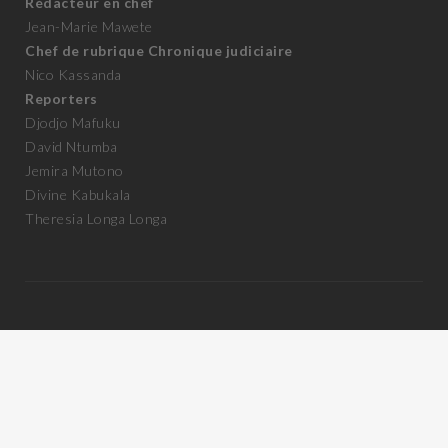
Rédacteur en chef
Jean-Marie Mawete
Chef de rubrique Chronique judiciaire
Nico Kassanda
Reporters
Djodjo Mafuku
David Ntumba
Jemira Mutono
Divine Kabukala
Theresia Longa Longa