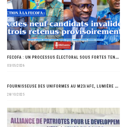
F
ECOFA : UN PROCESSUS ÉLECTORAL SOUS FORTES TENSIONS ET ACCUSATIONS DE FAVORITISME
03/05/2026
‎
FOURNISSEUSE DES UNIFORMES AU M23/AFC, LUMIÈRE MAUWA OCÉAN DANS LES VISEURS DES SERVICES DE SÉCURITÉ DE LA RDC‎
28/10/2025