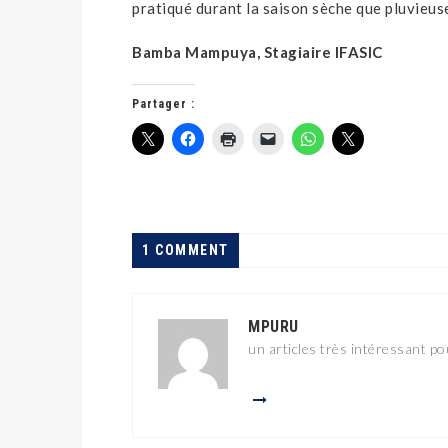
pratiqué durant la saison sèche que pluvieus
Bamba Mampuya, Stagiaire IFASIC
Partager :
1 COMMENT
MPURU
un articles très intéressant p
LA CENI PUBLIE LA LISTE
DÉFINITIVE DES
CANDIDATS GOUVERNEURS
ET VICE-GOUVERNEURS