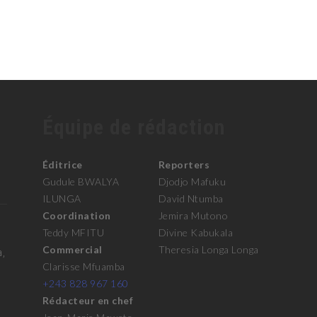
Équipe de rédaction
Éditrice
Reporters
Gudule BWALYA
Djodjo Mafuku
ILUNGA
David Ntumba
Coordination
Jemira Mutono
Teddy MFITU
Divine Kabukala
Commercial
Theresia Longa Longa
a,
Clarisse Mfuamba
+243 828 967 160
Rédacteur en chef