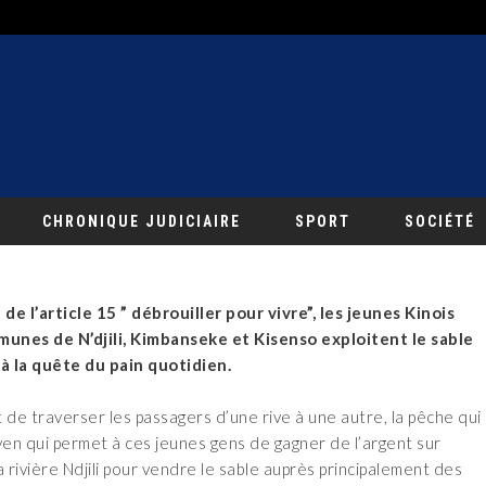
CHRONIQUE JUDICIAIRE
SPORT
SOCIÉTÉ
 de l’article 15 ” débrouiller pour vivre”, les jeunes Kinois
unes de N’djili, Kimbanseke et Kisenso exploitent le sable
i à la quête du pain quotidien.
 de traverser les passagers d’une rive à une autre, la pêche qui
en qui permet à ces jeunes gens de gagner de l’argent sur
 la rivière Ndjili pour vendre le sable auprès principalement des