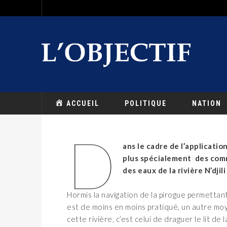
ACCUEIL
POLITIQUE
NATION
D
ans le cadre de l’application
plus spécialement des comm
des eaux de la rivière N’djil
Hormis la navigation de la pirogue permettant
est de moins en moins pratiqué, un autre moy
cette rivière, c’est celui de draguer le lit de