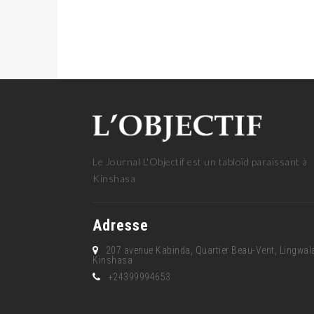
Le Journal L'Objectif est un tabloïd paraissant à
Kinshasa
Adresse
207 avenue Kabinda, Quartier Beau-Vent, Lingwal
Kinshasa
+24399994653