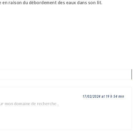
e en raison du débordement des eaux dans son lit.
APRÈS PLUS DE CINQ ANS
DE TRACTATIONS : L’ADFCO
NAÎT OFFICIELLEMENT
29/07/2018
A LA UNE
17/02/2024 at 19 h 54 min
our mon domaine de recherche .
LE CARDINAL FRI
AMBONGO À LA T
COMITÉ DE DU FO
SOLIDARITÉ CONT