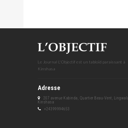
Le Journal L'Objectif est un tabloïd paraissant à
Kinshasa
Adresse
207 avenue Kabinda, Quartier Beau-Vent, Lingwal
Kinshasa
+24399994653