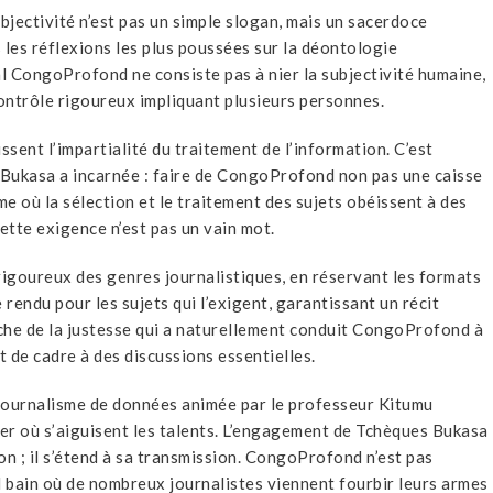
bjectivité n’est pas un simple slogan, mais un sacerdoce
 les réflexions les plus poussées sur la déontologie
nal CongoProfond ne consiste pas à nier la subjectivité humaine,
contrôle rigoureux impliquant plusieurs personnes.
ssent l’impartialité du traitement de l’information. C’est
Bukasa a incarnée : faire de CongoProfond non pas une caisse
e où la sélection et le traitement des sujets obéissent à des
 Cette exigence n’est pas un vain mot.
rigoureux des genres journalistiques, en réservant les formats
endu pour les sujets qui l’exigent, garantissant un récit
rche de la justesse qui a naturellement conduit CongoProfond à
t de cadre à des discussions essentielles.
le journalisme de données animée par le professeur Kitumu
MBI MET EN AVANT
r où s’aiguisent les talents. L’engagement de Tchèques Bukasa
AMPAGNE À KIKWIT ET
ion ; il s’étend à sa transmission. CongoProfond n’est pas
LA BIONIQUE : ENTRE
IQUE TSHISEKEDI
d bain où de nombreux journalistes viennent fourbir leurs armes
PROMESSE ET ÉTHIQUE