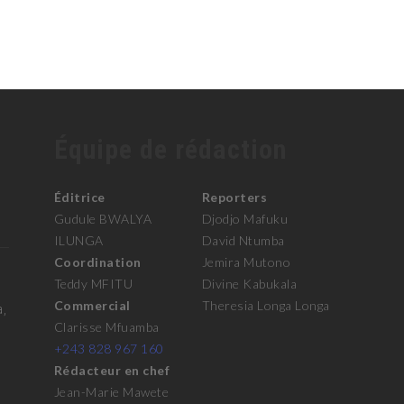
Équipe de rédaction
Éditrice
Reporters
Gudule BWALYA
Djodjo Mafuku
ILUNGA
David Ntumba
Coordination
Jemira Mutono
Teddy MFITU
Divine Kabukala
Commercial
Theresia Longa Longa
a,
Clarisse Mfuamba
+243 828 967 160
Rédacteur en chef
Jean-Marie Mawete