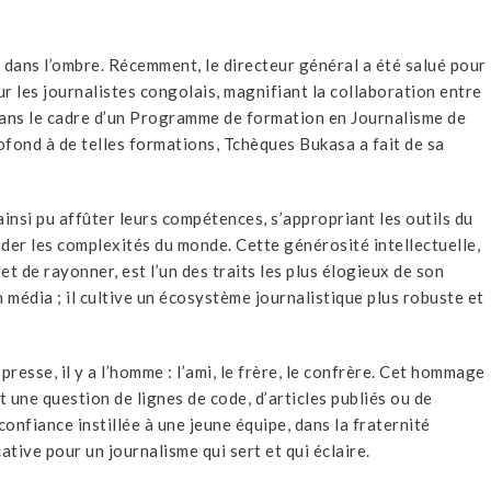
08/12/2023
NE
02/09/2024
A LA UNE
 dans l’ombre. Récemment, le directeur général a été salué pour
ur les journalistes congolais, magnifiant la collaboration entre
dans le cadre d’un Programme de formation en Journalisme de
ond à de telles formations, Tchèques Bukasa a fait de sa
insi pu affûter leurs compétences, s’appropriant les outils du
er les complexités du monde. Cette générosité intellectuelle,
t de rayonner, est l’un des traits les plus élogieux de son
n média ; il cultive un écosystème journalistique plus robuste et
resse, il y a l’homme : l’ami, le frère, le confrère. Cet hommage
t une question de lignes de code, d’articles publiés ou de
 confiance instillée à une jeune équipe, dans la fraternité
ative pour un journalisme qui sert et qui éclaire.