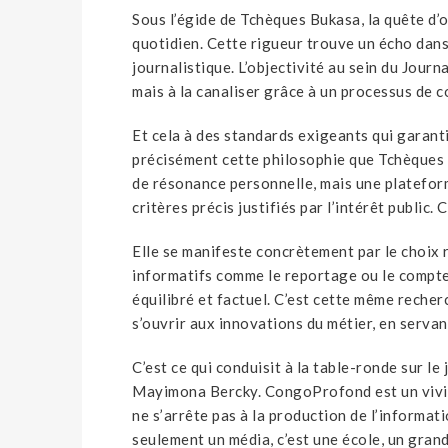
Sous l’égide de Tchèques Bukasa, la quête d’o
quotidien. Cette rigueur trouve un écho dans
journalistique. L’objectivité au sein du Jour
mais à la canaliser grâce à un processus de 
Et cela à des standards exigeants qui garanti
précisément cette philosophie que Tchèques 
BAHATI LUKWEBO : ‘‘LA LOI
de résonance personnelle, mais une plateform
EST CLAIRE, CELUI QUI
critères précis justifiés par l’intérêt public.
QUITTE L AFDC ET ALLIÉS
PERD SON MANDAT’’
Elle se manifeste concrètement par le choix 
informatifs comme le reportage ou le compte r
11/07/2019
A LA UNE
équilibré et factuel. C’est cette même reche
s’ouvrir aux innovations du métier, en servan
C’est ce qui conduisit à la table-ronde sur 
KATU
Mayimona Bercky. CongoProfond est un vivie
SA C
ne s’arrête pas à la production de l’informat
RE
CRIT
seulement un média, c’est une école, un gran
IQUE