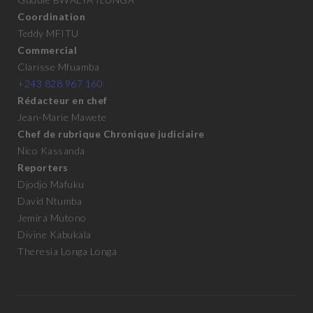
Coordination
Teddy MFITU
Commercial
Clarisse Mfuamba
+243 828 967 160
Rédacteur en chef
Jean-Marie Mawete
Chef de rubrique Chronique judiciaire
Nico Kassanda
Reporters
Djodjo Mafuku
David Ntumba
Jemira Mutono
Divine Kabukala
Theresia Longa Longa