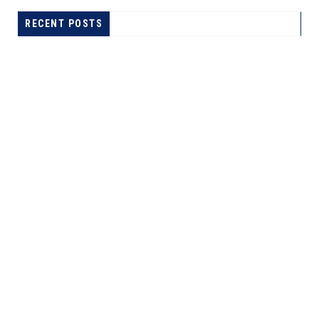
MAUWA OCÉAN DANS LES VISEURS DES SERVICES DE
SÉCURITÉ DE LA RDC‎
RECENT POSTS
A LA UNE