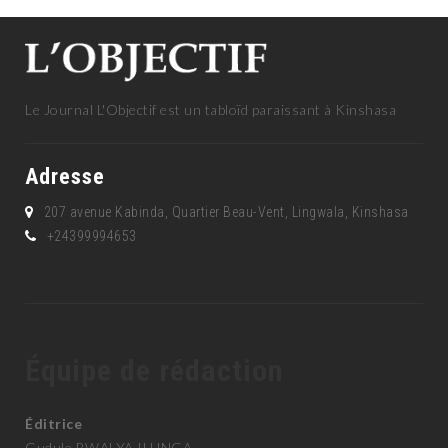
Le Journal L'Objectif est un tabloïd paraissant à Kinshasa
Adresse
207 avenue Kabinda, Quartier Beau-Vent, Lingwala, Kinshasa
+24399994653
Équipe de rédaction
Éditrice
Gudule BWALYA ILUNGA