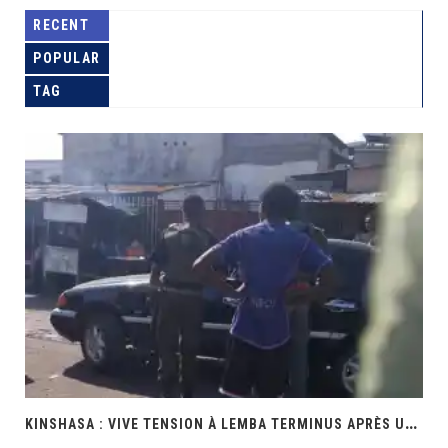
RECENT
POPULAR
TAG
K
INSHASA : VIVE TENSION À LEMBA TERMINUS APRÈS UNE INTERVENTION MUSCLÉE DES PRÉSUMÉS POLICIERS