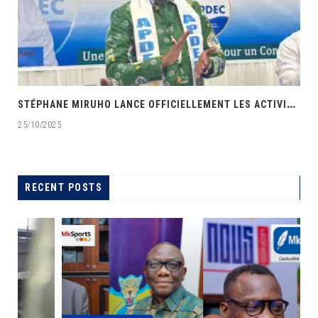
‎
STÉPHANE MIRUHO LANCE OFFICIELLEMENT LES ACTIVITÉS DE L’ÉCOLE DE SON PARTI APDEC
25/10/2025
RECENT POSTS