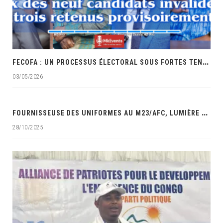
F
ECOFA : UN PROCESSUS ÉLECTORAL SOUS FORTES TENSIONS ET ACCUSATIONS DE FAVORITISME
03/05/2026
‎
FOURNISSEUSE DES UNIFORMES AU M23/AFC, LUMIÈRE MAUWA OCÉAN DANS LES VISEURS DES SERVICES DE SÉCURITÉ DE LA RDC‎
28/10/2025