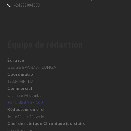
+24399994653
Équipe de rédaction
Éditrice
Gudule BWALYA ILUNGA
Coordination
Teddy MFITU
Commercial
Clarisse Mfuamba
+243 828 967 160
Rédacteur en chef
Jean-Marie Mawete
Chef de rubrique Chronique judiciaire
Nico Kassanda