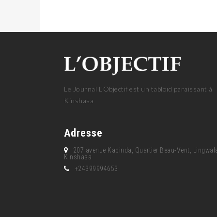
Le Journal L'Objectif est un tabloïd paraissant à
Kinshasa
Adresse
207 avenue Kabinda, Quartier Beau-Vent, Lingwal
Kinshasa
+24399994653