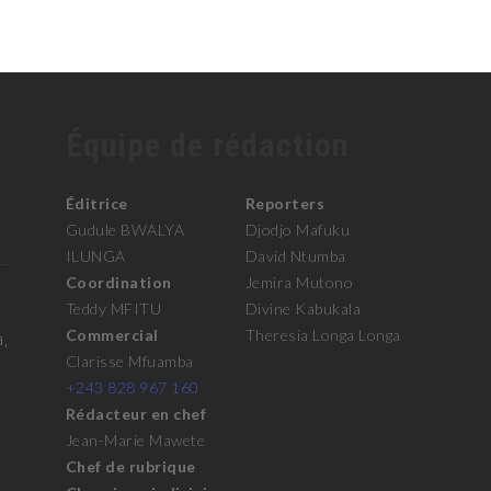
Équipe de rédaction
Éditrice
Reporters
Gudule BWALYA
Djodjo Mafuku
ILUNGA
David Ntumba
Coordination
Jemira Mutono
Teddy MFITU
Divine Kabukala
Commercial
Theresia Longa Longa
a,
Clarisse Mfuamba
+243 828 967 160
Rédacteur en chef
Jean-Marie Mawete